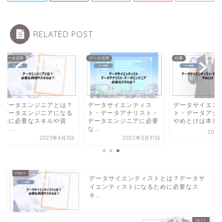
RELATED POST
タ活用
データ活用
仕事
ータエンジニアとは？
データサイエンティス
データサイエンティ
ータエンジニアになる
ト・データアナリスト・
ト・データアナリス
に必要なスキルや資
データエンジニアに必要
やめとけは本当？
.
な...
2023年9月
2023年4月3日
2022年3月31日
データサイエンティストとは？データサ
イエンティストになるために必要なス
キ...