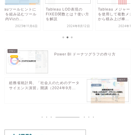
bleau LOD表現の
Tableau メジャーネーム
Tableauツールヒン
IXED関数とは？使い方
を使用して複数メジャー
グラフを組み込むツ
解説
から積み上げ棒...
ヒント内Vizの...
2024年8月12日
2024年11月11日
2023年1
Power BI ドーナツグラフの作り方
総務省統計局、「社会人のためのデータ
サイエンス演習」開講（2024年9月...