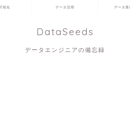
可視化
データ活用
データ業
DataSeeds
データエンジニアの備忘録