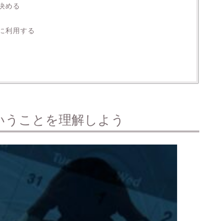
決める
に利用する
法
いうことを理解しよう